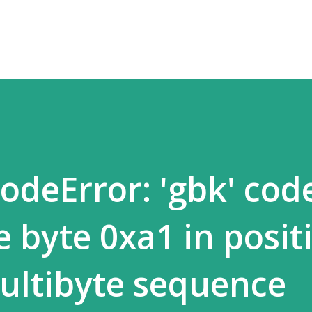
跳至主要内容
deError: 'gbk' cod
e byte 0xa1 in posit
multibyte sequence