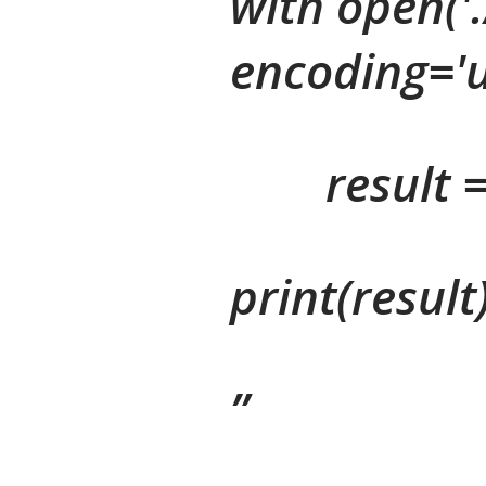
with open('.
encoding='ut
result =
print(result