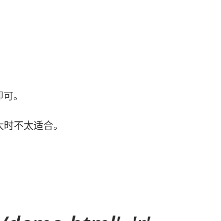
。
即可。
大时不太适合。