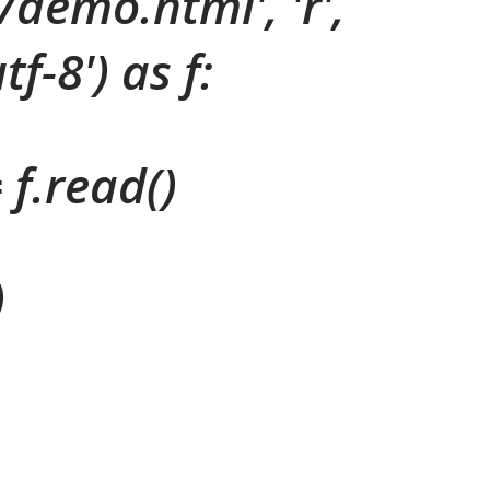
/demo.html', 'r',
f-8') as f:
 f.read()
)