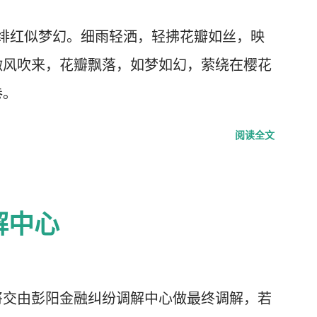
绯红似梦幻。细雨轻洒，轻拂花瓣如丝，映
微风吹来，花瓣飘落，如梦如幻，萦绕在樱花
卷。
阅读全文
解中心
将交由彭阳金融纠纷调解中心做最终调解，若